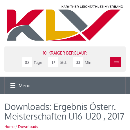
10. KRAIGER BERGLAUF:
02
17
33
Tage
Std.
Min
Menu
Downloads: Ergebnis Österr.
Meisterschaften U16-U20 , 2017
Home
/
Downloads