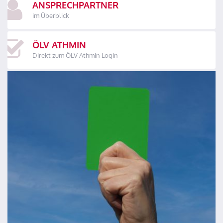
ANSPRECHPARTNER
im Überblick
ÖLV ATHMIN
Direkt zum ÖLV Athmin Login