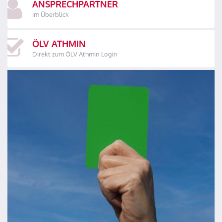
ANSPRECHPARTNER
im Überblick
ÖLV ATHMIN
Direkt zum ÖLV Athmin Login