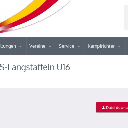
altungen
Vereine
Service
Kampfrichter
-Langstaffeln U16
Datei downl