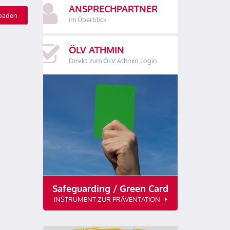
ANSPRECHPARTNER
oaden
im Überblick
ÖLV ATHMIN
Direkt zum ÖLV Athmin Login
Safeguarding / Green Card
INSTRUMENT ZUR PRÄVENTATION