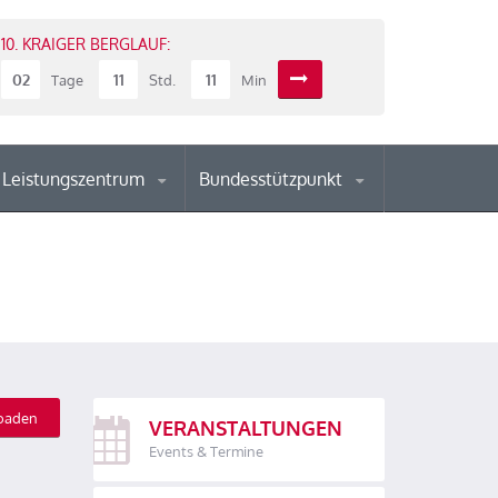
10. KRAIGER BERGLAUF:
02
11
11
Tage
Std.
Min
Leistungszentrum
Bundesstützpunkt
oaden
VERANSTALTUNGEN
Events & Termine