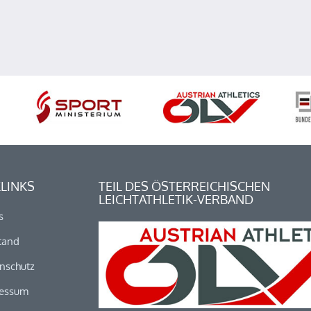
LINKS
TEIL DES ÖSTERREICHISCHEN
LEICHTATHLETIK-VERBAND
s
tand
nschutz
essum