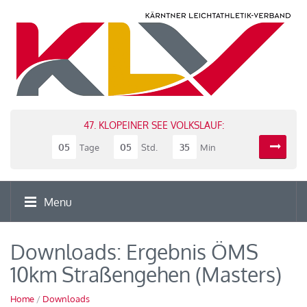
47. KLOPEINER SEE VOLKSLAUF:
05
05
35
Tage
Std.
Min
Menu
Downloads: Ergebnis ÖMS
10km Straßengehen (Masters)
Home
/
Downloads