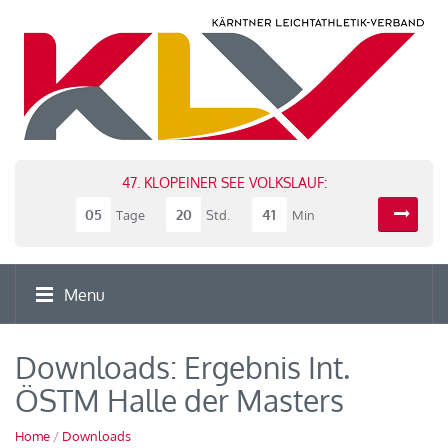
47. KLOPEINER SEE VOLKSLAUF:
05
20
41
Tage
Std.
Min
Menu
Downloads: Ergebnis Int.
ÖSTM Halle der Masters
Home
/
Downloads