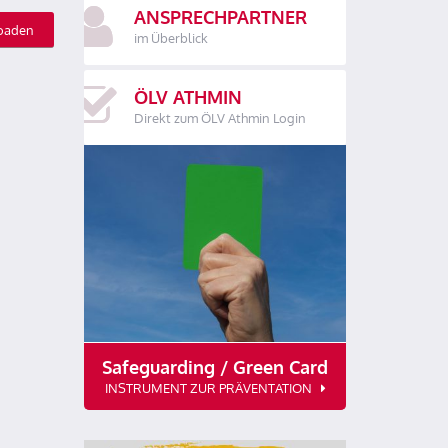
ANSPRECHPARTNER
oaden
im Überblick
ÖLV ATHMIN
Direkt zum ÖLV Athmin Login
Safeguarding / Green Card
INSTRUMENT ZUR PRÄVENTATION