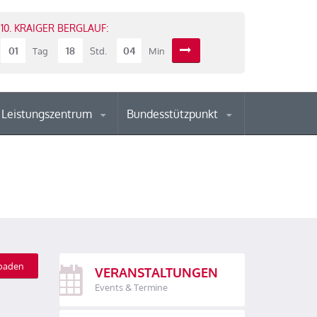
10. KRAIGER BERGLAUF:
01
18
04
Tag
Std.
Min
Leistungszentrum
Bundesstützpunkt
oaden
VERANSTALTUNGEN
Events & Termine