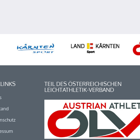
LINKS
TEIL DES ÖSTERREICHISCHEN
LEICHTATHLETIK-VERBAND
s
tand
nschutz
essum