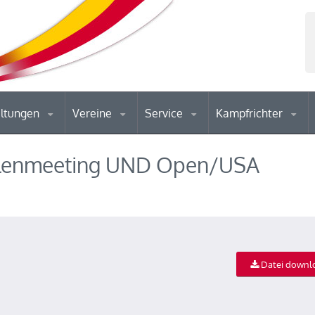
altungen
Vereine
Service
Kampfrichter
llenmeeting UND Open/USA
Datei downl