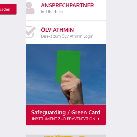
ANSPRECHPARTNER
oaden
im Überblick
ÖLV ATHMIN
Direkt zum ÖLV Athmin Login
Safeguarding / Green Card
INSTRUMENT ZUR PRÄVENTATION