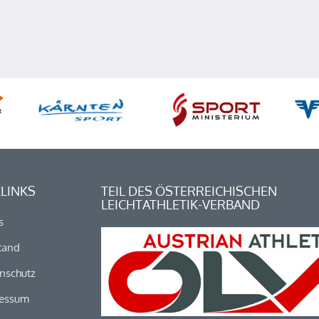
LINKS
TEIL DES ÖSTERREICHISCHEN
LEICHTATHLETIK-VERBAND
s
tand
nschutz
essum