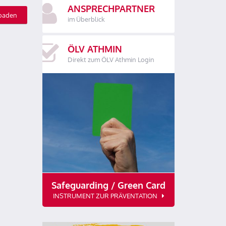
ANSPRECHPARTNER
oaden
im Überblick
ÖLV ATHMIN
Direkt zum ÖLV Athmin Login
Safeguarding / Green Card
INSTRUMENT ZUR PRÄVENTATION