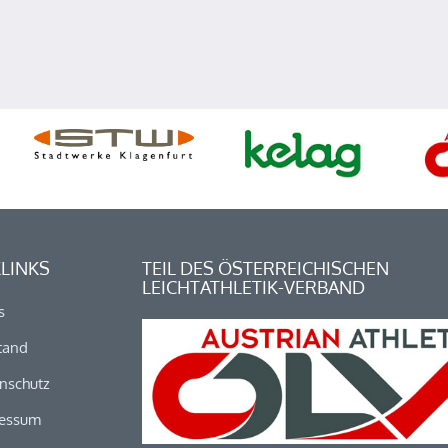
LINKS
TEIL DES ÖSTERREICHISCHEN
LEICHTATHLETIK-VERBAND
s
tand
nschutz
essum