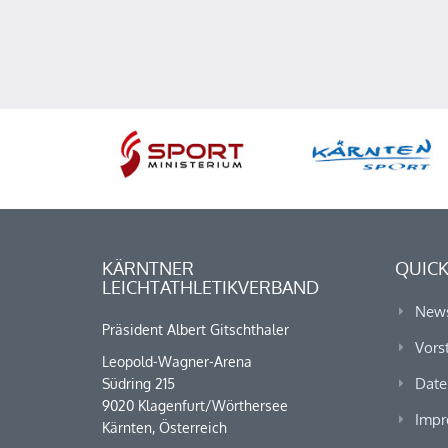
KÄRNTNER
QUICK
LEICHTATHLETIKVERBAND
New
Präsident Albert Gitschthaler
Vors
Leopold-Wagner-Arena
Date
Südring 215
9020 Klagenfurt/Wörthersee
Impr
Kärnten, Österreich