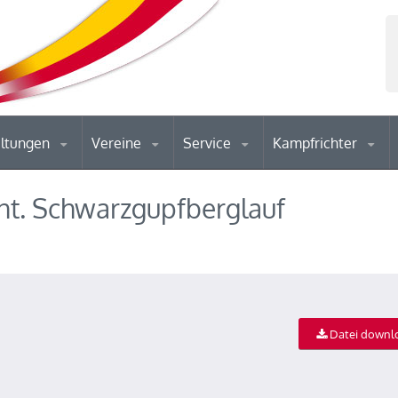
altungen
Vereine
Service
Kampfrichter
Int. Schwarzgupfberglauf
Datei downl