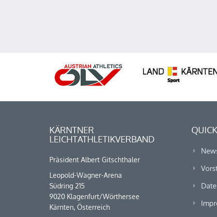
KÄRNTNER
QUICK
LEICHTATHLETIKVERBAND
New
Präsident Albert Gitschthaler
Vors
Leopold-Wagner-Arena
Date
Südring 215
9020 Klagenfurt/Wörthersee
Impr
Kärnten, Österreich