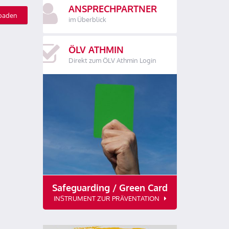
ANSPRECHPARTNER
oaden
im Überblick
ÖLV ATHMIN
Direkt zum ÖLV Athmin Login
Safeguarding / Green Card
INSTRUMENT ZUR PRÄVENTATION