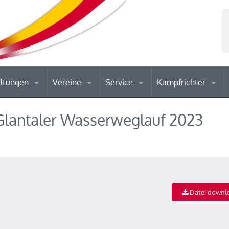
altungen
Vereine
Service
Kampfrichter
Glantaler Wasserweglauf 2023
Datei downl