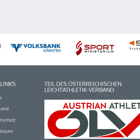
LINKS
TEIL DES ÖSTERREICHISCHEN
LEICHTATHLETIK-VERBAND
s
tand
nschutz
essum