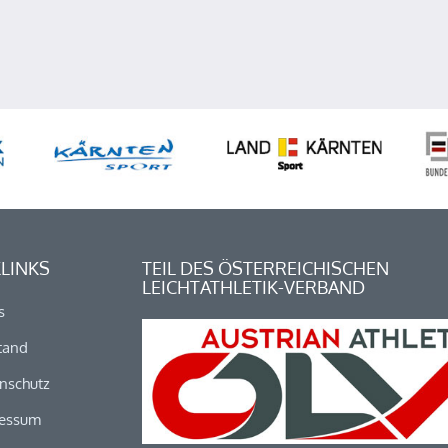
LINKS
TEIL DES ÖSTERREICHISCHEN
LEICHTATHLETIK-VERBAND
s
tand
nschutz
essum