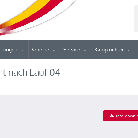
altungen
Vereine
Service
Kampfrichter
t nach Lauf 04
Datei downl