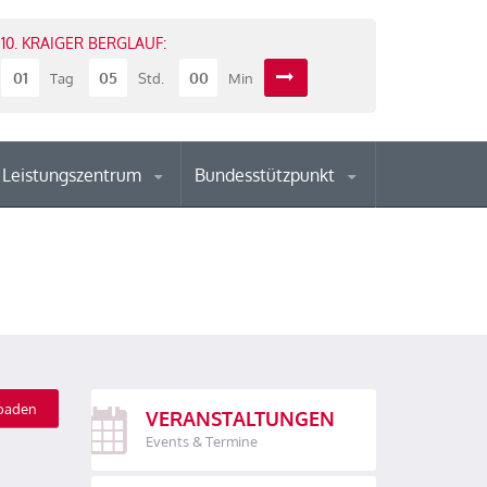
10. KRAIGER BERGLAUF:
01
05
00
Tag
Std.
Min
Leistungszentrum
Bundesstützpunkt
oaden
VERANSTALTUNGEN
Events & Termine