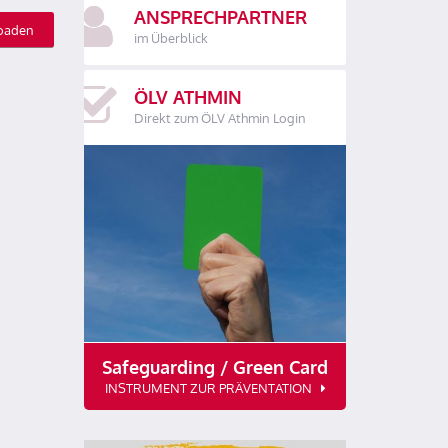
ANSPRECHPARTNER
oaden
im Überblick
ÖLV ATHMIN
Direkt zum ÖLV Athmin Login
Safeguarding / Green Card
INSTRUMENT ZUR PRÄVENTATION