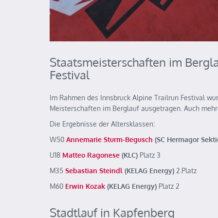
Staatsmeisterschaften im Bergl
Festival
Im Rahmen des Innsbruck Alpine Trailrun Festival wu
Meisterschaften im Berglauf ausgetragen. Auch mehre
Die Ergebnisse der Altersklassen:
W50
Annemarie Sturm-Begusch
(SC Hermagor Sekti
U18
Matteo Ragonese
(KLC)
Platz 3
M35
Sebastian Steindl
(KELAG Energy)
2.Platz
M60
Erwin Kozak
(KELAG Energy)
Platz 2
Stadtlauf in Kapfenberg