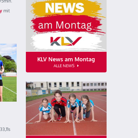
75min.
y
mit
KLV News am Montag
ALLE NEWS
33,11s