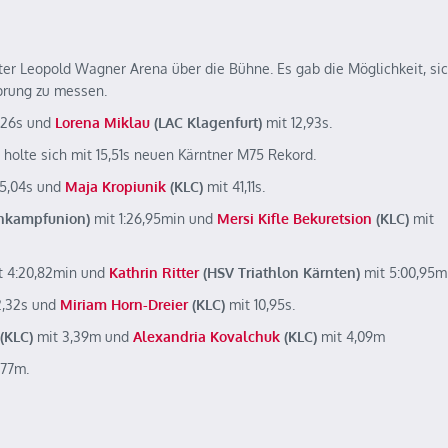
rter Leopold Wagner Arena über die Bühne. Es gab die Möglichkeit, si
prung zu messen.
1,26s und
Lorena Miklau
(LAC Klagenfurt)
mit 12,93s.
holte sich mit 15,51s neuen Kärntner M75 Rekord.
5,04s und
Maja Kropiunik
(KLC)
mit 41,11s.
hnkampfunion)
mit 1:26,95min und
Mersi Kifle Bekuretsion
(KLC)
mit
 4:20,82min und
Kathrin Ritter
(HSV Triathlon Kärnten)
mit 5:00,95m
2,32s und
Miriam Horn-Dreier
(KLC)
mit 10,95s.
(KLC)
mit 3,39m und
Alexandria Kovalchuk
(KLC)
mit 4,09m
,77m.