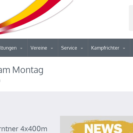
altungen
Vereine
Service
Kampfrichter
 am Montag
g
Kärntner 4x400m