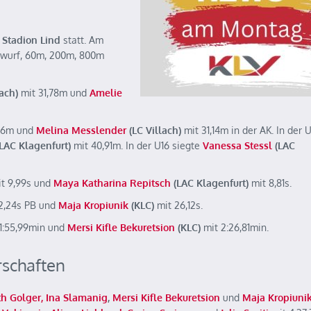
m
Stadion Lind
statt. Am
rwurf, 60m, 200m, 800m
ach)
mit 31,78m und
Amelie
56m und
Melina Messlender
(LC Villach)
mit 31,14m in der AK. In der 
LAC Klagenfurt)
mit 40,91m. In der U16 siegte
Vanessa Stessl
(LAC
t 9,99s und
Maya Katharina Repitsch
(LAC Klagenfurt)
mit 8,81s.
2,24s PB und
Maja Kropiunik
(KLC)
mit 26,12s.
1:55,99min und
Mersi Kifle Bekuretsion
(KLC)
mit 2:26,81min.
rschaften
th Golger, Ina Slamanig
,
Mersi Kifle Bekuretsion
und
Maja Kropiuni