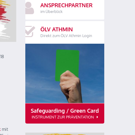
ANSPRECHPARTNER
im Überblick
ÖLV ATHMIN
Direkt zum ÖLV Athmin Login
U18
Safeguarding / Green Card
INSTRUMENT ZUR PRÄVENTATION
k
mit