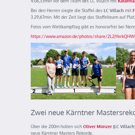
4:06,33min vor dem Team des LC Villach mit
Katarina
Bei den Herren siegte die Staffel des
LC Villach
mit
F
3.29,67min. Mit der Zeit liegt das Staffelteam auf Plat
Fotos vom Wettkampftag gibt es honorarfrei bei Nenn
https://www.amazon.de/photos/share/2L2JYerkQH
Zwei neue Kärntner Mastersreko
Über die 200m holten sich
Oliver Münzer
(LC Villach
neue Kärntner Masters Rekorde.