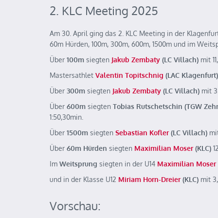
2. KLC Meeting 2025
Am 30. April ging das 2. KLC Meeting in der Klagenfu
60m Hürden, 100m, 300m, 600m, 1500m und im Weits
Über
100m
siegten
Jakub Zembaty
(LC Villach)
mit 1
Mastersathlet
Valentin Topitschnig
(LAC Klagenfurt)
Über
300m
siegten
Jakub Zembaty
(LC Villach)
mit 3
Über
600m
siegten
Tobias Rutschetschin (TGW Ze
1:50,30min.
Über
1500m
siegten
Sebastian Kofler
(LC Villach)
mit
Über
60m Hürden
siegten
Maximilian Moser
(KLC)
1
Im
Weitsprung
siegten in der U14
Maximilian Moser
und in der Klasse U12
Miriam Horn-Dreier
(KLC)
mit 3
Vorschau: