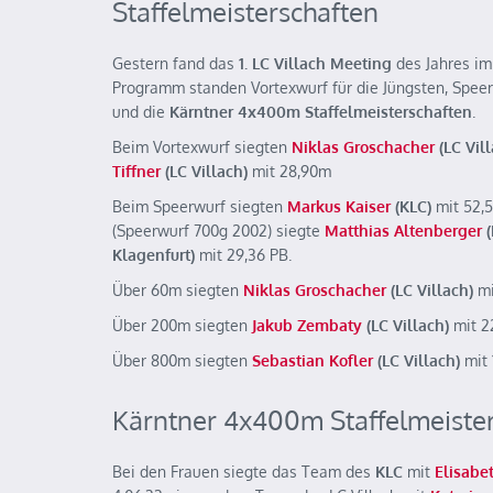
Staffelmeisterschaften
Gestern fand das
1. LC Villach Meeting
des Jahres i
Programm standen Vortexwurf für die Jüngsten, Spee
und die
Kärntner 4x400m Staffelmeisterschaften
.
Beim Vortexwurf siegten
Niklas Groschacher
(LC Vill
Tiffner
(LC Villach)
mit 28,90m
Beim Speerwurf siegten
Markus Kaiser
(KLC)
mit 52,
(Speerwurf 700g 2002) siegte
Matthias Altenberger
(
Klagenfurt)
mit 29,36 PB.
Über 60m siegten
Niklas Groschacher
(LC Villach)
mi
Über 200m siegten
Jakub Zembaty
(LC Villach)
mit 2
Über 800m siegten
Sebastian Kofler
(LC Villach)
mit 
Kärntner 4x400m Staffelmeiste
Bei den Frauen siegte das Team des
KLC
mit
Elisabe