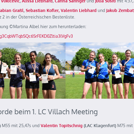
 Vukicevic
,
Alissa Liebhard
,
Carina Saringer
und
Julia Susiti
mit 4:37,
abian Graßl
,
Sebastian Kofler, Valentin Liebhard
und
Jakub Zembat
z 2 in der Österreichischen Bestenliste.
ung ©️Martina Albel hier zum herunterladen:
Wg3CqbWTqbSQc6SrFEKD0Zltia3lVgFv3
rde beim 1. LC Villach Meeting
)
M55 mit 25,47s und
Valentin Topitschnig
(LAC Klagenfurt)
M75 mit 