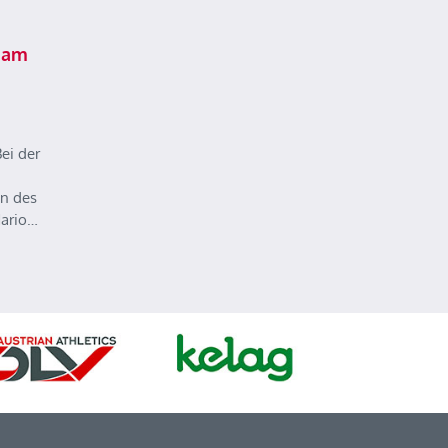
 am
ei der
n des
Mario…