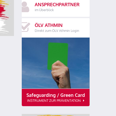
ANSPRECHPARTNER
im Überblick
ÖLV ATHMIN
Direkt zum ÖLV Athmin Login
Safeguarding / Green Card
INSTRUMENT ZUR PRÄVENTATION