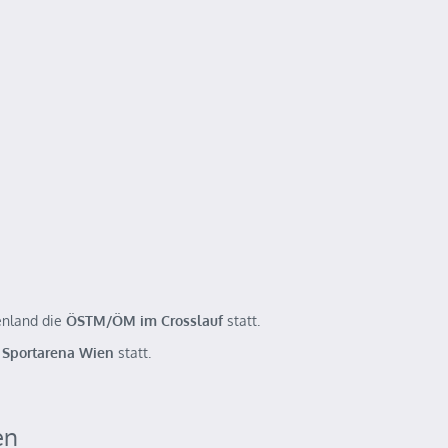
nland die
ÖSTM/ÖM im Crosslauf
statt.
r
Sportarena Wien
statt.
en