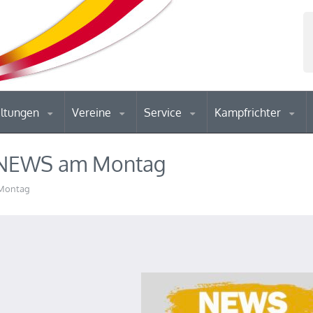
altungen
Vereine
Service
Kampfrichter
V NEWS am Montag
 Montag